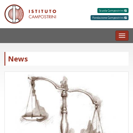
Scuola Campostrini
Fondazione Campostrini
MEN
News