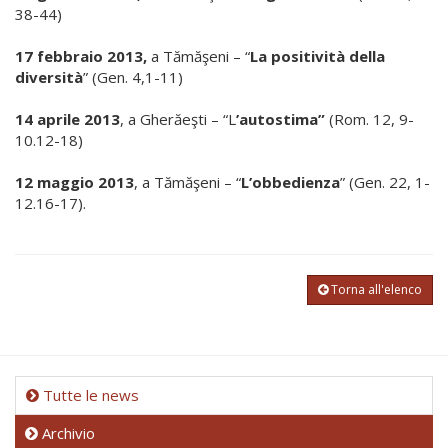
38-44)
17 febbraio 2013,
a Tămăşeni – “
La positività della
diversità
” (Gen. 4,1-11)
14 aprile 2013
, a Gherăeşti – “L
’autostima”
(Rom. 12, 9-
10.12-18)
12 maggio 2013
, a Tămăşeni – “
L’obbedienza
” (Gen. 22, 1-
12.16-17).
Torna all'elenco
Tutte le news
Archivio