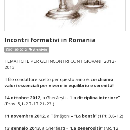
Incontri formativi in Romania
01-09-2012 -
Archivio
TEMATICHE PER GLI INCONTRI CON I GIOVANI 2012-
2013
Il filo conduttore scelto per questo anno è: c
erchiamo
valori essenziali per vivere in equilibrio e serenità!
14 ottobre 2012,
a Gherăeşti - “L
a disciplina interiore”
(Prov. 5,1-2.7-17.21-23 )
11 novembre 2012,
a Tămăşeni – “
La bontà
” (1Pt. 3,8-12)
13 gennaio 2013,
a Gherăeşti – “
La generosità
” (Mc. 12,