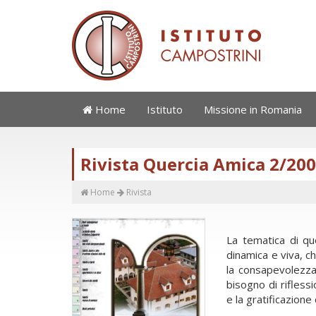
Home
Istituto
Missione in Romania
Rivista Quercia Amica 2/20
Home
Rivista
La tematica di q
dinamica e viva, c
la consapevolezza 
bisogno di rifless
e la gratificazione