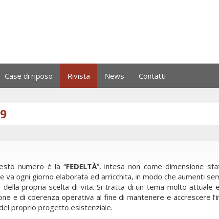
Case di riposo
Rivista
News
Contatti
09
uesto numero è la “
FEDELTÀ
”, intesa non come dimensione sta
he va ogni giorno elaborata ed arricchita, in modo che aumenti se
della propria scelta di vita. Si tratta di un tema molto attuale 
ione e di coerenza operativa al fine di mantenere e accrescere l
 del proprio progetto esistenziale.