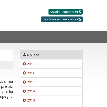
Scuola Campostrini
Fondazione Campostrini
Rivista
2017
2016
tica, ma
2015
mpre più
2014
e che ha
’impegno
2013