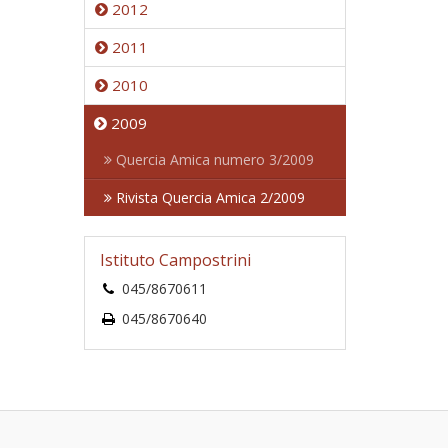
2012
2011
2010
2009
Quercia Amica numero 3/2009
Rivista Quercia Amica 2/2009
Istituto Campostrini
045/8670611
045/8670640