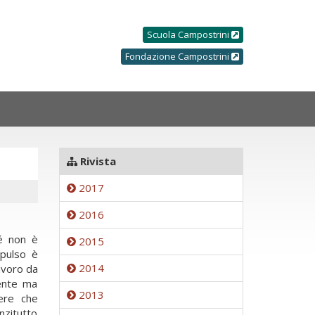
Scuola Campostrini
Fondazione Campostrini
Rivista
2017
2016
hé non è
2015
mpulso è
2014
lavoro da
ente ma
2013
tere che
nzitutto