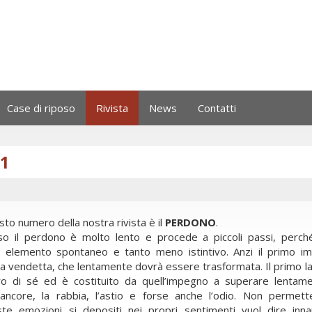
Case di riposo
Rivista
News
Contatti
11
sto numero della nostra rivista è il
PERDONO
.
rso il perdono è molto lento e procede a piccoli passi, perc
n elemento
spontaneo e tanto meno istintivo. Anzi il primo i
la vendetta, che lentamente dovrà
essere trasformata.
Il primo 
o di sé ed è costituito da quell’impegno a superare lentam
rancore, la rabbia, l’astio e forse anche l’odio. Non permet
ste emozioni si depositi nei propri sentimenti vuol dire inna