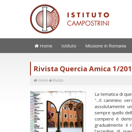
Home
Istituto
Missione in Romania
Rivista Quercia Amica 1/20
Home
Rivista
La tematica di que
"...Il cammino ve
assolutamente u
sempre quello del
compiere è dentr
gradualmente il 
l’acredine di que