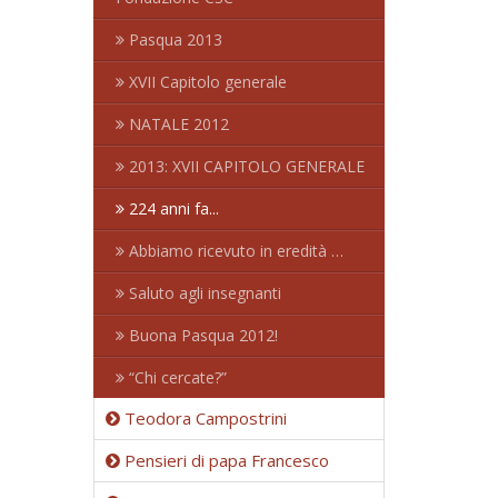
Pasqua 2013
XVII Capitolo generale
NATALE 2012
2013: XVII CAPITOLO GENERALE
224 anni fa...
Abbiamo ricevuto in eredità …
Saluto agli insegnanti
Buona Pasqua 2012!
“Chi cercate?”
Teodora Campostrini
Pensieri di papa Francesco