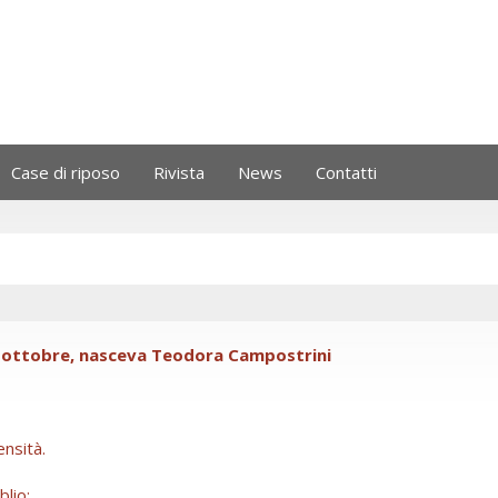
Case di riposo
Rivista
News
Contatti
26 ottobre, nasceva Teodora Campostrini
ensità.
blio;