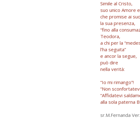
Simile al Cristo,
suo unico Amore 
che promise ai suo
la sua presenza,
“fino alla consumaz
Teodora,
a chi per la “mede
l’ha seguita”
e ancor la segue,
può dire
nella verità:
“Io mi rimango”!
“Non sconfortatev
“Affidatevi salda
alla sola paterna B
sr.M.Fernanda Ve