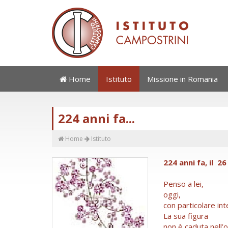
Home
Istituto
Missione in Romania
224 anni fa...
Home
Istituto
224 anni fa, il 
Penso a lei,
oggi,
con particolare int
La sua figura
non è caduta nell’o