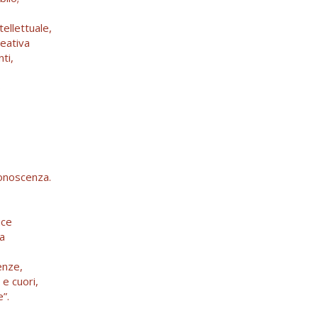
ntellettuale,
reativa
ti,
o
conoscenza.
uce
da
enze,
 e cuori,
e”.