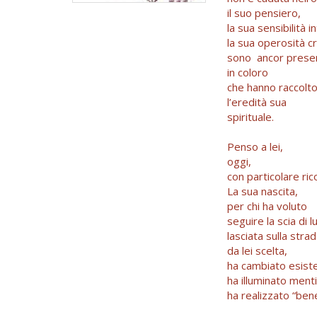
il suo pensiero,
la sua sensibilità i
la sua operosità c
sono ancor presen
in coloro
che hanno raccolt
l’eredità sua
spirituale.
Penso a lei,
oggi,
con particolare ri
La sua nascita,
per chi ha voluto
seguire la scia di l
lasciata sulla stra
da lei scelta,
ha cambiato esist
ha illuminato menti
ha realizzato “ben