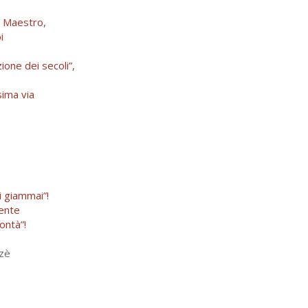
e Maestro,
i
ione dei secoli”,
sima via
i giammai”!
mente
ontà”!
rzè