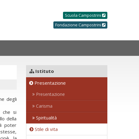
Scuola Campostrini
Fondazione Campostrini
Istituto
Presentazione
Presentazione
ne degli
Carisma
, che si
Spiritualità
lo della
di poter
Stile di vita
 stesse,
cioè, la