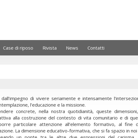
Case di riposo
Rivista
News
Contatti
a dall’impegno di vivere seriamente e intensamente l’intersezio
ntemplazione, l’educazione e la missione.
ndere concrete, nella nostra quotidianità, queste dimensioni
tiva alla costruzione del contesto di vita comunitario e di quel
re particolare attenzione all’elemento formativo, al fine 
zione. La dimensione educativo-formativa, che si fa spazio in noi
, creando un ponte tra le altre due espressioni del carisma, 