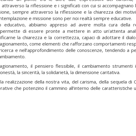
ttraverso la riflessione e i significati con cui si accompagnano l
ione, sempre attraverso la riflessione e la chiarezza dei motivi
contemplazione e missione sono per noi realtà sempre educative.
to educativo, abbiamo appreso ad avere molta cura della re
 permette di essere pronte a mettere in atto un’attenta anali
ficarne la chiarezza e la correttezza, capaci di adottare il dialo
il ragionamento, come elementi che rafforzano comportamenti resp
 ricerca e nell’approfondimento delle conoscenze, tendendo a p
 cambiamento.
agionamento, il pensiero flessibile, il cambiamento strumenti 
onestà, la sincerità, la solidarietà, la dimensione caritativa.
realizzazione della nostra vita, del carisma, della sequela di Cr
tive che potenzino il cammino all’interno delle caratteristiche