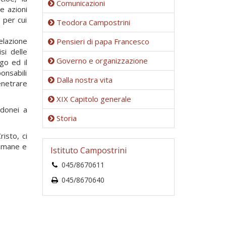
Comunicazioni
e azioni
 per cui
Teodora Campostrini
lazione
Pensieri di papa Francesco
si delle
Governo e organizzazione
go ed il
onsabili
Dalla nostra vita
enetrare
XIX Capitolo generale
idonei a
Storia
isto, ci
 umane e
Istituto Campostrini
045/8670611
045/8670640