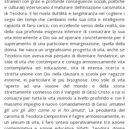
stranieri con gravi e profonde conseguenze sociali, politiche
e culturali) intersecano il maturare dell’intuizione carismatica
di Teodora. E lei rivela duttilità e lungimiranza nel cogliere i
segni dei tempi che cambiano nella sua città e intelligente
capacità di farsi carico, con eccellente senso della realtà, sia
della sua profonda esigenza interiore di consacrare la sua
vita interamente a Dio sia ad operare concretamente per il
superamento di una particolare emarginazione, quella della
donna. Ne nasce un originalissimo progetto di vita, anche se
Teodora non aveva mai pensato di diventare fondatrice, un
stile di vita che contempera e coniuga armoniosamente vita
contemplativa ed educazione, vita di intensa ricerca e
stretta unione con Dio nella clausura e scuola per ragazze
esterne, in particolare le più bisognose. Uno stile di vita
“aperto ad una visione del mondo e della storia
strettamente connesso con il Vangelo di Gesù Cristo a cui si
consacra per tutta la vita vivendo a livello profondo e con il
massimo impegno il nuovo comandamento di Gesù:
amatevi
gli uni gli altri come io vi ho amato
”. La peculiarità del
carisma di Teodora Campostrini è l’agire armoniosamente, in
un unicum di vita, il fare sintesi operativamente tra azione
contemplativa e azione educativa. Infatti, Teodora, donna