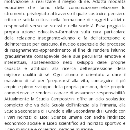
motivazione a realizzare il meglio di sé. Adotta modalità
educative che fanno della comunicazione-relazione lo
strumento privilegiato attraverso il quale costruire pensiero
critico e solida cultura nella formazione di soggetti attivi e
responsabili verso se stessi e nella società. Essa poggia la
propria azione educativo-formativa sulla cura particolare
della relazione insegnante-alunno e fa dell’attenzione e
dell’interesse per ciascuno, il nucleo essenziale del processo
di insegnamento-apprendimento al fine di rendere l’alunno
gradualmente consapevole delle sue peculiarità emotive e
intellettuali, sostenendolo nello sviluppo delle proprie
capacità e attitudini alla ricerca dell’espressione della
migliore qualità di sé. Ogni alunno è orientato a dare il
massimo di sé per ‘prepararsi’ alla vita, conseguire il più
ampio e pieno sviluppo della propria persona, delle proprie
competenze e rendersi capace di assumere responsabilità.
Attualmente la Scuola Campostrini offre un ciclo scolastico
completo che va dalla Scuola dell’Infanzia alla Primaria, alla
Scuola Secondaria di I Grado e alla Secondaria di II Grado con
i vari indirizzi di Licei: Scienze umane con anche l’indirizzo
economico sociale e Liceo scientifico ad indirizzo sportivo e
Liceo musicale e coreutico, sezione musicale.