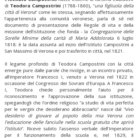
di
Teodora Campostrini
(1788-1860), “
una figliuola della
città di Verona
” come lei stessa, segnando affettuosamente
l’appartenenza alla comunità veronese, parla di sé nel
documento di presentazione delle Regole di vita e della
missione dell’istituzione che fonda - la
Congregazione
delle
Sorelle Minime della carità di Maria Addolorata
. 6 luglio
1818: è la data assunta ad inizio dell’Istituto Campostrini a
San Massimo di Verona e poi trasferito in città, nel 1821.
Il legame profondo di Teodora Campostrini con la città
emerge pure dalle parole che rivolge, in un incontro privato,
all’imperatore Francesco I, venuto a Verona nel 1822 in
occasione del Congresso dei Sovrani d’Europa. A Francesco
I, Teodora chiede personalmente l’aiuto per il
riconoscimento e l’approvazione della sua istituzione,
spiegandogli che l’ordine religioso “a studio di vita perfetta
per le vergini che desiderano abbracciarlo” nasce dal
“vivo
desiderio di giovare al popolo della mia Verona con
l’educazione
delle fanciulle nella scuola gratuita che aprirà
l’Istituto
”. Riceve subito l’assenso verbale dell’Imperatore
per il funzionamento della scuola e, nel 1829, il