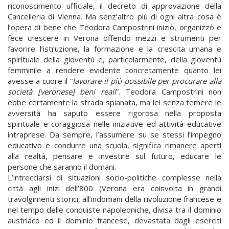
riconoscimento ufficiale, il decreto di approvazione della
Cancelleria di Vienna. Ma senz’altro più di ogni altra cosa è
l’opera di bene che Teodora Campostrini iniziò, organizzò e
fece crescere in Verona offendo mezzi e strumenti per
favorire l’istruzione, la formazione e la crescita umana e
spirituale della gioventù e, particolarmente, della gioventù
femminile a rendere evidente concretamente quanto lei
avesse a cuore il “
lavorare il più possibile per procurare alla
società [veronese] beni reali
”. Teodora Campostrini non
ebbe certamente la strada spianata, ma lei senza temere le
avversità ha saputo essere rigorosa nella proposta
spirituale e coraggiosa nelle iniziative ed attività educative
intraprese. Da sempre, l’assumere su se stessi l’impegno
educativo e condurre una scuola, significa rimanere aperti
alla realtà, pensare e investire sul futuro, educare le
persone che saranno il domani.
L’intrecciarsi di situazioni socio-politiche complesse nella
città agli inizi dell’800 (Verona era coinvolta in grandi
travolgimenti storici, all’indomani della rivoluzione francese e
nel tempo delle conquiste napoleoniche, divisa tra il dominio
austriaco ed il dominio francese, devastata dagli eserciti