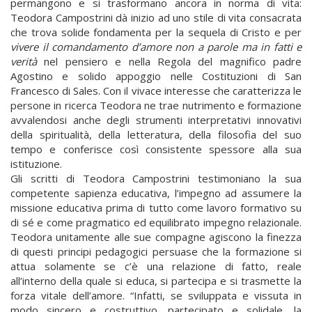
permangono e si trasformano ancora in norma di vita:
Teodora Campostrini dà inizio ad uno stile di vita consacrata
che trova solide fondamenta per la sequela di Cristo e per
vivere il comandamento d’amore non a parole ma in fatti e
verità
nel pensiero e nella Regola del magnifico padre
Agostino e solido appoggio nelle Costituzioni di San
Francesco di Sales. Con il vivace interesse che caratterizza le
persone in ricerca Teodora ne trae nutrimento e formazione
avvalendosi anche degli strumenti interpretativi innovativi
della spiritualità, della letteratura, della filosofia del suo
tempo e conferisce così consistente spessore alla sua
istituzione.
Gli scritti di Teodora Campostrini testimoniano la sua
competente sapienza educativa, l’impegno ad assumere la
missione educativa prima di tutto come lavoro formativo su
di sé e come pragmatico ed equilibrato impegno relazionale.
Teodora unitamente alle sue compagne agiscono la finezza
di questi principi pedagogici persuase che la formazione si
attua solamente se c’è una relazione di fatto, reale
all’interno della quale si educa, si partecipa e si trasmette la
forza vitale dell’amore. “Infatti, se sviluppata e vissuta in
modo sincero e costruttivo, partecipato e solidale, la