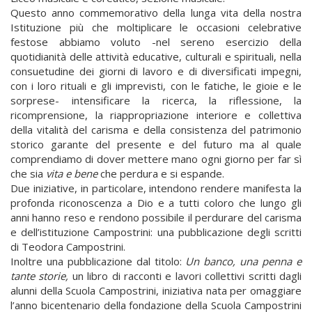
Questo anno commemorativo della lunga vita della nostra
Istituzione più che moltiplicare le occasioni celebrative
festose abbiamo voluto -nel sereno esercizio della
quotidianità delle attività educative, culturali e spirituali, nella
consuetudine dei giorni di lavoro e di diversificati impegni,
con i loro rituali e gli imprevisti, con le fatiche, le gioie e le
sorprese- intensificare la ricerca, la riflessione, la
ricomprensione, la riappropriazione interiore e collettiva
della vitalità del carisma e della consistenza del patrimonio
storico garante del presente e del futuro ma al quale
comprendiamo di dover mettere mano ogni giorno per far sì
che sia
vita e bene
che perdura e si espande.
Due iniziative, in particolare, intendono rendere manifesta la
profonda riconoscenza a Dio e a tutti coloro che lungo gli
anni hanno reso e rendono possibile il perdurare del carisma
e dell’istituzione Campostrini: una pubblicazione degli scritti
di Teodora Campostrini.
Inoltre una pubblicazione dal titolo:
Un banco, una penna e
tante storie,
un libro di racconti e lavori collettivi scritti dagli
alunni della Scuola Campostrini, iniziativa nata per omaggiare
l’anno bicentenario della fondazione della Scuola Campostrini