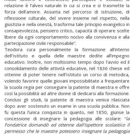
relazione è l’alveo naturale in cui si crea e si trasmette la
forza dell’amore. Assunta nel percorso di istruzione, di
riflessione culturale, del vivere insieme nel rispetto, nella
giustizia e nella onestà, trasforma tale principio evangelico in
consapevolezza, pensiero critico, capacità di operare scelte
libere da ogni comportamento nocivo alla convivenza e alla
partecipazione civile responsabile”.
Teodora cura personalmente la formazione all’interno
dell’Istituto e quella delle maestre dedite all’impegno
educativo. Inoltre, non moltissimo tempo dopo l’avvio ed il
consolidamento delle attività educative, nel 1836 chiese ed
ottenne di poter tenere nell’Istituto un corso di metodica,
volendo favorire quelle giovani impossibilitate a frequentare
la scuola regia per conseguire la patente di maestra e offre
così la possibilità ad altre donne di dedicarsi alla formazione.
Conclusi gli studi, la patente di maestra veniva rilasciata
dopo aver sostenuto un esame in una scuola pubblica. Non
fu questa l’unica conquista in quanto, nel 1850, giunse la
concessione di insegnare la pedagogia alle scolare: “
la
Fondatrice domandò ed ottenne dall’ispettore scolastico il
permesso che le maestre potessero insegnare la pedagogia