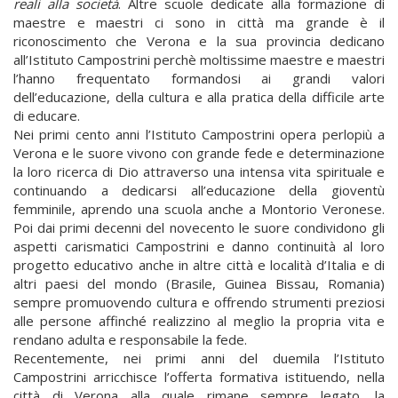
reali alla società
. Altre scuole dedicate alla formazione di
maestre e maestri ci sono in città ma grande è il
riconoscimento che Verona e la sua provincia dedicano
all’Istituto Campostrini perchè moltissime maestre e maestri
l’hanno frequentato formandosi ai grandi valori
dell’educazione, della cultura e alla pratica della difficile arte
di educare.
Nei primi cento anni l’Istituto Campostrini opera perlopiù a
Verona e le suore vivono con grande fede e determinazione
la loro ricerca di Dio attraverso una intensa vita spirituale e
continuando a dedicarsi all’educazione della gioventù
femminile, aprendo una scuola anche a Montorio Veronese.
Poi dai primi decenni del novecento le suore condividono gli
aspetti carismatici Campostrini e danno continuità al loro
progetto educativo anche in altre città e località d’Italia e di
altri paesi del mondo (Brasile, Guinea Bissau, Romania)
sempre promuovendo cultura e offrendo strumenti preziosi
alle persone affinché realizzino al meglio la propria vita e
rendano adulta e responsabile la fede.
Recentemente, nei primi anni del duemila l’Istituto
Campostrini arricchisce l’offerta formativa istituendo, nella
città di Verona alla quale rimane sempre legato, la