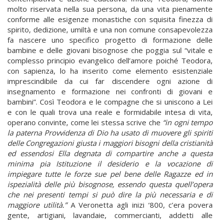
molto riservata nella sua persona, da una vita pienamente
conforme alle esigenze monastiche con squisita finezza di
spirito, dedizione, umiltà e una non comune consapevolezza
fa nascere uno specifico progetto di formazione delle
bambine e delle giovani bisognose che poggia sul “vitale e
complesso principio evangelico dell’amore poiché Teodora,
con sapienza, lo ha inserito come elemento esistenziale
imprescindibile da cui far discendere ogni azione di
insegnamento e formazione nei confronti di giovani e
bambini”. Così Teodora e le compagne che si uniscono a Lei
e con le quali trova una reale e formidabile intesa di vita,
operano convinte, come lei stessa scrive che
“in ogni tempo
la paterna Provvidenza di Dio ha usato di muovere gli spiriti
delle Congregazioni giusta i maggiori bisogni della cristianità
ed essendosi Ella degnata di compartire anche a questa
minima pia Istituzione il desiderio e la vocazione di
impiegare tutte le forze sue pel bene delle Ragazze ed in
ispezialità delle più bisognose, essendo questa quell’opera
che nei presenti tempi si può dire la più necessaria e di
maggiore utilità.”
A Veronetta agli inizi ‘800, c’era povera
gente, artigiani, lavandaie, commercianti, addetti alle