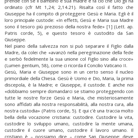
prende con sé il Bambino e sua madre e fa ciò che Dio gli ha
ordinato (cfr Mt 1,24; 2,14.21). Risalta così il fatto che
Giuseppe ha il compito di proteggere Gesù e Maria. Egli è il
loro principale custode: «In effetti, Gesù e Maria sua Madre
sono il tesoro più prezioso della nostra fede» [1] (Lett. ap.
Patris corde, 5), e questo tesoro è custodito da San
Giuseppe.
Nel piano della salvezza non si può separare il Figlio dalla
Madre, da colei che «avanzò nella peregrinazione della fede
e serbò fedelmente la sua unione col Figlio sino alla croce»
(Lumen gentium, 58), come ci ricorda il Concilio Vaticano II.
Gesù, Maria e Giuseppe sono in un certo senso il nucleo
primordiale della Chiesa. Gesù è Uomo e Dio, Maria, la prima
discepola, è la Madre; e Giuseppe, il custode. E anche noi
«dobbiamo sempre domandarci se stiamo proteggendo con
tutte le nostre forze Gesù e Maria, che misteriosamente
sono affidati alla nostra responsabilità, alla nostra cura, alla
nostra custodia» (Patris corde, 5). E qui c’è una traccia molto
bella della vocazione cristiana: custodire. Custodire la vita,
custodire lo sviluppo umano, custodire la mente umana,
custodire il cuore umano, custodire il lavoro umano. Il
cristiano è – possiamo dire – come San Giuseppe: deve