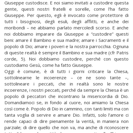
Giuseppe custodisce. E noi siamo invitati a custodire questa
gente, questi nostri fratelli e sorelle, come l’ha fatto
Giuseppe. Per questo, egli è invocato come protettore di
tutti i bisognosi, degli esuli, degli afflitti, e anche dei
moribondi – ne abbiamo parlato mercoledì scorso. E anche
noi dobbiamo imparare da Giuseppe a “custodire” questi
beni: amare il Bambino e sua madre; amare i Sacramenti e il
popolo di Dio; amare i poveri e la nostra parrocchia. Ognuna
di queste realtà è sempre il Bambino e sua madre (cfr Patris
corde, 5). Noi dobbiamo custodire, perché con questo
custodiamo Gesù, come ha fatto Giuseppe.
Oggi è comune, è di tutti i giorni criticare la Chiesa,
sottolinearne le incoerenze – ce ne sono tante –,
sottolineare i peccati, che in realtà sono le nostre
incoerenze, i nostri peccati, perché da sempre la Chiesa è un
popolo di peccatori che incontrano la misericordia di Dio.
Domandiamoci se, in fondo al cuore, noi amiamo la Chiesa
così come è. Popolo di Dio in cammino, con tanti limiti ma con
tanta voglia di servire e amare Dio. Infatti, solo l’amore ci
rende capaci di dire pienamente la verità, in maniera non
parziale; di dire quello che non va, ma anche di riconoscere