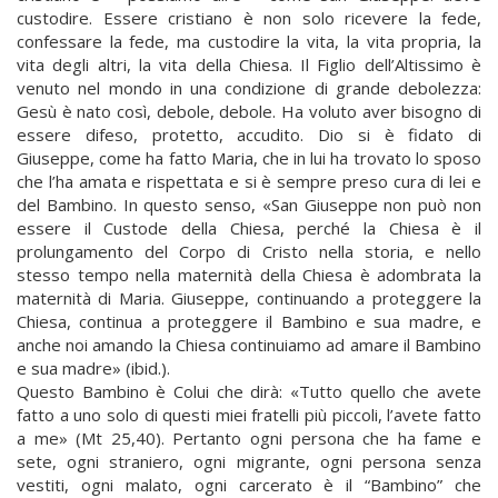
custodire. Essere cristiano è non solo ricevere la fede,
confessare la fede, ma custodire la vita, la vita propria, la
vita degli altri, la vita della Chiesa. Il Figlio dell’Altissimo è
venuto nel mondo in una condizione di grande debolezza:
Gesù è nato così, debole, debole. Ha voluto aver bisogno di
essere difeso, protetto, accudito. Dio si è fidato di
Giuseppe, come ha fatto Maria, che in lui ha trovato lo sposo
che l’ha amata e rispettata e si è sempre preso cura di lei e
del Bambino. In questo senso, «San Giuseppe non può non
essere il Custode della Chiesa, perché la Chiesa è il
prolungamento del Corpo di Cristo nella storia, e nello
stesso tempo nella maternità della Chiesa è adombrata la
maternità di Maria. Giuseppe, continuando a proteggere la
Chiesa, continua a proteggere il Bambino e sua madre, e
anche noi amando la Chiesa continuiamo ad amare il Bambino
e sua madre» (ibid.).
Questo Bambino è Colui che dirà: «Tutto quello che avete
fatto a uno solo di questi miei fratelli più piccoli, l’avete fatto
a me» (Mt 25,40). Pertanto ogni persona che ha fame e
sete, ogni straniero, ogni migrante, ogni persona senza
vestiti, ogni malato, ogni carcerato è il “Bambino” che