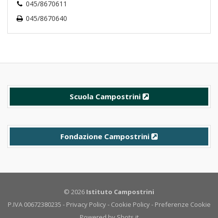
045/8670611
045/8670640
Scuola Campostrini
Fondazione Campostrini
© 2026
Istituto Campostrini
P.IVA 00672380235 -
Privacy Policy
-
Cookie Policy
-
Preferenze Cookie
Powered by
Shots.it