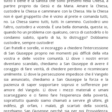
tutto il bene e la santità che sono presenti nella Chiesa, a
partire proprio da Gesù e da Maria. Amare la Chiesa,
custodire la Chiesa e camminare con la Chiesa. Ma la Chiesa
non è quel gruppetto che è vicino al prete e comanda tutti,
no. La Chiesa siamo tutti, tutti. In cammino. Custodirci uno
l’altro, custodirci a vicenda. È una bella domanda, questa: io,
quando ho un problema con qualcuno, cerco di custodirlo o lo
condanno subito, sparlo di lui, lo distruggo? Dobbiamo
custodire, sempre custodire!
Cari fratelli e sorelle, vi incoraggio a chiedere l’intercessione
di San Giuseppe proprio nei momenti più difficili della vita
vostra e delle vostre comunità. Lì dove i nostri errori
diventano scandalo, chiediamo a San Giuseppe di avere il
coraggio di fare verità, di chiedere perdono e ricominciare
umilmente. Lì dove la persecuzione impedisce che il Vangelo
sia annunciato, chiediamo a San Giuseppe la forza e la
pazienza di saper sopportare soprusi e sofferenze per
amore del Vangelo. Lì dove i mezzi materiali e umani
scarseggiano e ci fanno fare l’esperienza della povertà,
soprattutto quando siamo chiamati a servire gli ultimi, gli
indifesi, gli orfani, i malati, gli scartati della società,
preghiamo San Giuseppe perché sia per noi Provvidenza.