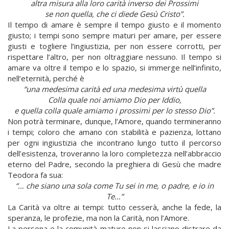
altra misura alla loro carità inverso dei Prossimi
se non quella, che ci diede Gesù Cristo”.
Il tempo di amare è sempre il tempo giusto e il momento
giusto; i tempi sono sempre maturi per amare, per essere
giusti e togliere l’ingiustizia, per non essere corrotti, per
rispettare l’altro, per non oltraggiare nessuno. Il tempo si
amare va oltre il tempo e lo spazio, si immerge nell’infinito,
nell’eternità, perché è
“una medesima carità ed una medesima virtù quella
Colla quale noi amiamo Dio per Iddio,
e quella colla quale amiamo i prossimi per lo stesso Dio”.
Non potrà terminare, dunque, l’Amore, quando termineranno
i tempi; coloro che amano con stabilità e pazienza, lottano
per ogni ingiustizia che incontrano lungo tutto il percorso
dell’esistenza, troveranno la loro completezza nell’abbraccio
eterno del Padre, secondo la preghiera di Gesù che madre
Teodora fa sua:
“… che siano una sola come Tu sei in me, o padre, e io in
Te…”
La Carità va oltre ai tempi: tutto cesserà, anche la fede, la
speranza, le profezie, ma non la Carità, non l’Amore.
La persona e la comunità mature non si lasciano distrare da