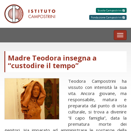
Scuola Campostrini
Fondazione Campostrini
MEN
Madre Teodora insegna a
“custodire il tempo”
Teodora Campostrini ha
vissuto con intensità la sua
vita. Ancora giovane, ma
responsabile, matura e
preparata dal punto di vista
culturale, si trova a divenire
“il capo famiglia”, data la
prematura morte dei
genitori. Ha imparato ad amministrare le sostanze della