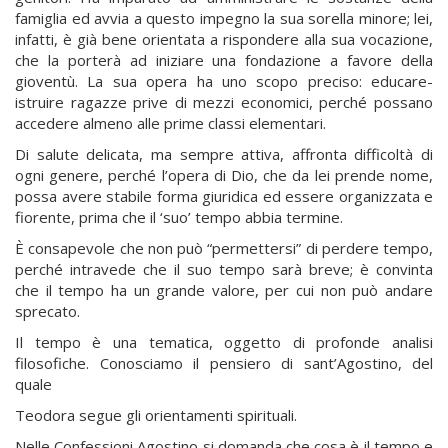
famiglia ed avvia a questo impegno la sua sorella minore; lei,
infatti, è già bene orientata a rispondere alla sua vocazione,
che la porterà ad iniziare una fondazione a favore della
gioventù. La sua opera ha uno scopo preciso: educare-
istruire ragazze prive di mezzi economici, perché possano
accedere almeno alle prime classi elementari.
Di salute delicata, ma sempre attiva, affronta difficoltà di
ogni genere, perché l’opera di Dio, che da lei prende nome,
possa avere stabile forma giuridica ed essere organizzata e
fiorente, prima che il ‘suo’ tempo abbia termine.
È consapevole che non può “permettersi” di perdere tempo,
perché intravede che il suo tempo sarà breve; è convinta
che il tempo ha un grande valore, per cui non può andare
sprecato.
Il tempo è una tematica, oggetto di profonde analisi
filosofiche. Conosciamo il pensiero di sant’Agostino, del
quale
Teodora segue gli orientamenti spirituali.
Nelle Confessioni Agostino si domanda che cosa è il tempo e