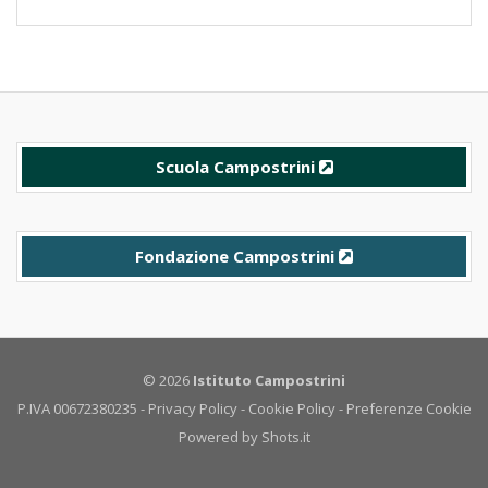
Scuola Campostrini
Fondazione Campostrini
© 2026
Istituto Campostrini
P.IVA 00672380235 -
Privacy Policy
-
Cookie Policy
-
Preferenze Cookie
Powered by
Shots.it