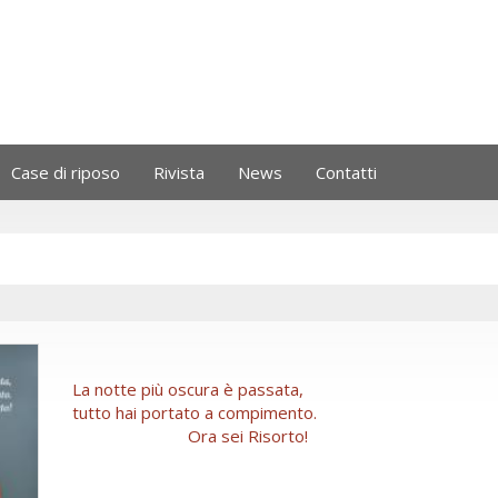
Case di riposo
Rivista
News
Contatti
La notte più oscura è passata,
tutto hai portato a compimento.
Ora sei Risorto!