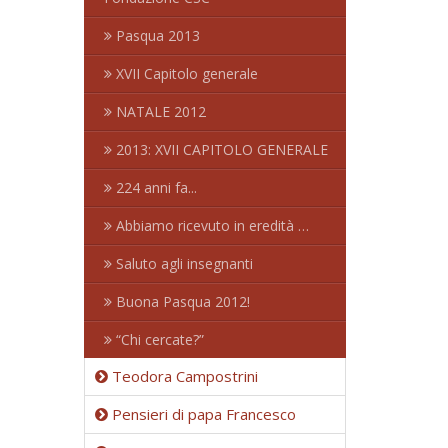
Pasqua 2013
XVII Capitolo generale
NATALE 2012
2013: XVII CAPITOLO GENERALE
224 anni fa...
Abbiamo ricevuto in eredità …
Saluto agli insegnanti
Buona Pasqua 2012!
“Chi cercate?”
Teodora Campostrini
Pensieri di papa Francesco