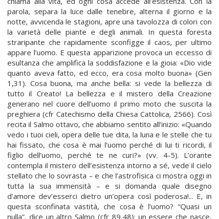
chiama alla vita, ed ogni cosa accede all’esistenza. Con la
parola, separa la luce dalle tenebre, alterna il giorno e la
notte, avvicenda le stagioni, apre una tavolozza di colori con
la varietà delle piante e degli animali. In questa foresta
straripante che rapidamente sconfigge il caos, per ultimo
appare l’uomo. E questa apparizione provoca un eccesso di
esultanza che amplifica la soddisfazione e la gioia: «Dio vide
quanto aveva fatto, ed ecco, era cosa molto buona» (Gen
1,31). Cosa buona, ma anche bella: si vede la bellezza di
tutto il Creato! La bellezza e il mistero della Creazione
generano nel cuore dell’uomo il primo moto che suscita la
preghiera (cfr Catechismo della Chiesa Cattolica, 2566). Così
recita il Salmo ottavo, che abbiamo sentito all’inizio: «Quando
vedo i tuoi cieli, opera delle tue dita, la luna e le stelle che tu
hai fissato, che cosa è mai l’uomo perché di lui ti ricordi, il
figlio dell’uomo, perché te ne curi?» (vv. 4-5). L’orante
contempla il mistero dell’esistenza intorno a sé, vede il cielo
stellato che lo sovrasta – e che l’astrofisica ci mostra oggi in
tutta la sua immensità – e si domanda quale disegno
d’amore dev’esserci dietro un’opera così poderosa!... E, in
questa sconfinata vastità, che cosa è l’uomo? “Quasi un
nulla”, dice un altro Salmo (cfr 89,48): un essere che nasce,