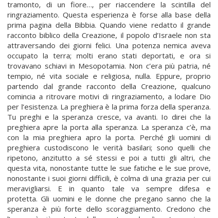
tramonto, di un fiore…, per riaccendere la scintilla del
ringraziamento. Questa esperienza è forse alla base della
prima pagina della Bibbia. Quando viene redatto il grande
racconto biblico della Creazione, il popolo d’Israele non sta
attraversando dei giorni felici. Una potenza nemica aveva
occupato la terra; molti erano stati deportati, e ora si
trovavano schiavi in Mesopotamia. Non c’era più patria, né
tempio, né vita sociale e religiosa, nulla. Eppure, proprio
partendo dal grande racconto della Creazione, qualcuno
comincia a ritrovare motivi di ringraziamento, a lodare Dio
per l’esistenza. La preghiera è la prima forza della speranza.
Tu preghi e la speranza cresce, va avanti. Io direi che la
preghiera apre la porta alla speranza. La speranza c’è, ma
con la mia preghiera apro la porta. Perché gli uomini di
preghiera custodiscono le verità basilari; sono quelli che
ripetono, anzitutto a sé stessi e poi a tutti gli altri, che
questa vita, nonostante tutte le sue fatiche e le sue prove,
nonostante i suoi giorni difficili, è colma di una grazia per cui
meravigliarsi. E in quanto tale va sempre difesa e
protetta. Gli uomini e le donne che pregano sanno che la
speranza è più forte dello scoraggiamento. Credono che