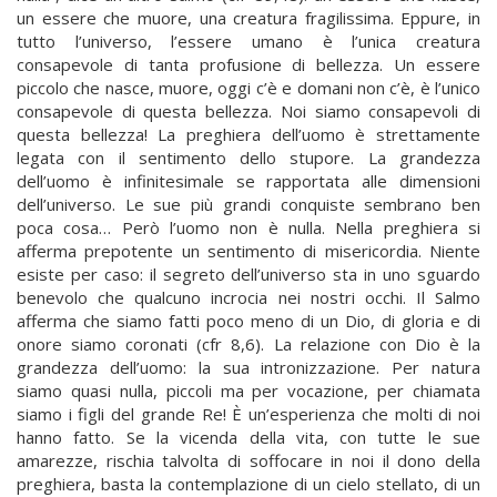
un essere che muore, una creatura fragilissima. Eppure, in
tutto l’universo, l’essere umano è l’unica creatura
consapevole di tanta profusione di bellezza. Un essere
piccolo che nasce, muore, oggi c’è e domani non c’è, è l’unico
consapevole di questa bellezza. Noi siamo consapevoli di
questa bellezza! La preghiera dell’uomo è strettamente
legata con il sentimento dello stupore. La grandezza
dell’uomo è infinitesimale se rapportata alle dimensioni
dell’universo. Le sue più grandi conquiste sembrano ben
poca cosa… Però l’uomo non è nulla. Nella preghiera si
afferma prepotente un sentimento di misericordia. Niente
esiste per caso: il segreto dell’universo sta in uno sguardo
benevolo che qualcuno incrocia nei nostri occhi. Il Salmo
afferma che siamo fatti poco meno di un Dio, di gloria e di
onore siamo coronati (cfr 8,6). La relazione con Dio è la
grandezza dell’uomo: la sua intronizzazione. Per natura
siamo quasi nulla, piccoli ma per vocazione, per chiamata
siamo i figli del grande Re! È un’esperienza che molti di noi
hanno fatto. Se la vicenda della vita, con tutte le sue
amarezze, rischia talvolta di soffocare in noi il dono della
preghiera, basta la contemplazione di un cielo stellato, di un