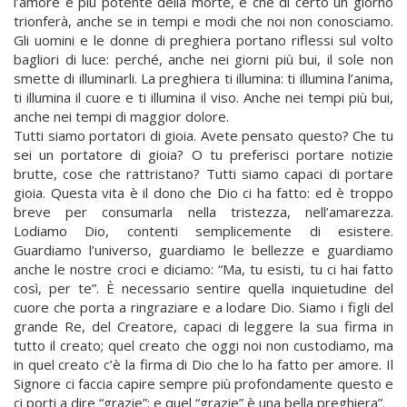
l’amore è più potente della morte, e che di certo un giorno
trionferà, anche se in tempi e modi che noi non conosciamo.
Gli uomini e le donne di preghiera portano riflessi sul volto
bagliori di luce: perché, anche nei giorni più bui, il sole non
smette di illuminarli. La preghiera ti illumina: ti illumina l’anima,
ti illumina il cuore e ti illumina il viso. Anche nei tempi più bui,
anche nei tempi di maggior dolore.
Tutti siamo portatori di gioia. Avete pensato questo? Che tu
sei un portatore di gioia? O tu preferisci portare notizie
brutte, cose che rattristano? Tutti siamo capaci di portare
gioia. Questa vita è il dono che Dio ci ha fatto: ed è troppo
breve per consumarla nella tristezza, nell’amarezza.
Lodiamo Dio, contenti semplicemente di esistere.
Guardiamo l’universo, guardiamo le bellezze e guardiamo
anche le nostre croci e diciamo: “Ma, tu esisti, tu ci hai fatto
così, per te”. È necessario sentire quella inquietudine del
cuore che porta a ringraziare e a lodare Dio. Siamo i figli del
grande Re, del Creatore, capaci di leggere la sua firma in
tutto il creato; quel creato che oggi noi non custodiamo, ma
in quel creato c’è la firma di Dio che lo ha fatto per amore. Il
Signore ci faccia capire sempre più profondamente questo e
ci porti a dire “grazie”: e quel “grazie” è una bella preghiera”.