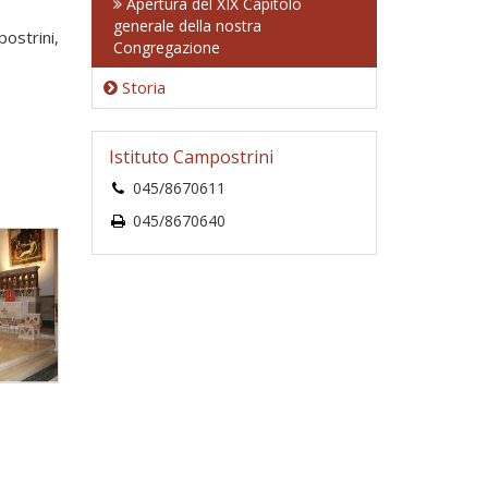
Apertura del XIX Capitolo
generale della nostra
ostrini,
Congregazione
Storia
Istituto Campostrini
045/8670611
045/8670640