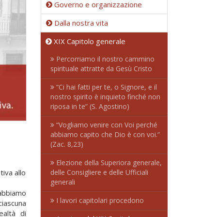
Governo e organizzazione
Dalla nostra vita
XIX Capitolo generale
Percorriamo il nostro cammino
spirituale attratte da Gesù Cristo
“Ci hai fatti per te, o Signore, e il
nostro spirito è inquieto finché non
riposa in te” (S. Agostino)
“Vogliamo venire con Voi perché
abbiamo capito che Dio è con voi.”
(Zac. 8,23)
Elezione della Superiora generale,
iva allo
delle Consigliere e delle Ufficiali
generali
 abbiamo
I lavori capitolari procedono
ciascuna
ealtà di